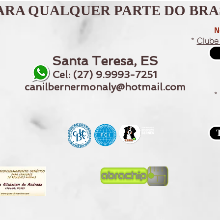
RA QUALQUER PARTE DO BRAS
N
*
Clube 
Santa Teresa, ES
Cel: (27) 9.9993-7251
canilbernermonaly@hotmail.com
*
T