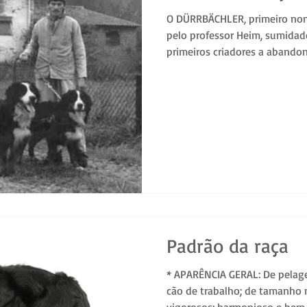
O DÜRRBÄCHLER, primeiro nom
pelo professor Heim, sumidad
primeiros criadores a abando
Padrão da raça
* APARÊNCIA GERAL: De pelagem 
cão de trabalho; de tamanho
vigorosos; harmonioso e bem..