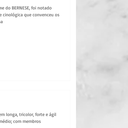
e do BERNESE, foi notado
e cinológica que convenceu os
na
longa, tricolor, forte e ágil
 médio; com membros
.