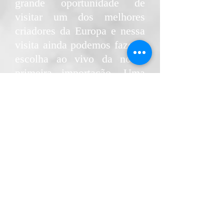
grande oportunidade de
visitar um dos melhores
criadores da Europa e nessa
visita ainda podemos fazer a
escolha ao vivo da nossa
primeira importação. Uma
bela fêmea de grande
potencial. Ficamos muito
felizes por conseguir um
filhote do Kennel Riomade
Grande, e ainda mais sendo
filha do magnífico Doremis
Cool Iceman (Duffy) com
Tyra Riomadea Grande,
também uma bela cadela. E
ainda minha nova garota é