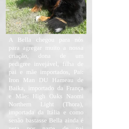
​A Bella chegou para nós
para agregar muito a nossa
criação, dona de um
pedigree invejável, filha de
pai e mãe importados, Pai:
Iron Man DU Hameau de
Baika, importado da França
e Mãe: High Oaks Naomi
Northern Light (Thora),
importada da Itália e como
senão bastasse Bella ainda é
neta por parte de pai