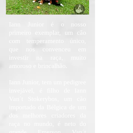
Iann Junior é o nosso
primeiro exemplar, um cão
com temperamento único,
que nos convenceu em
investir na raça, muito
amoroso e brincalhão.
Iann Junior, tem um pedigree
invejável, é filho de Iann
Van´t Stokerybos, um cão
importado da Bélgica de um
dos melhores criadores da
raça no mundo, é neto do
grande Emerson Van´t