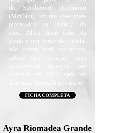
do Southcourt Quebranto
(McCain), um dos cães mais
premiados na história da
raça. Além disso tudo ela
ainda é um Amor de cadela,
não existe mais carinhosa,
adora nos abraçar, mas
infelizmente tivemos que
castra-la em 2020, após ter
tido uma infecção pós parto .
FICHA COMPLETA
Ayra Riomadea Grande