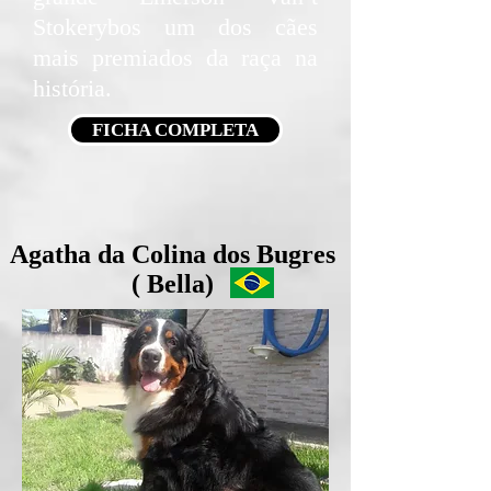
Stokerybos um dos cães
mais premiados da raça na
história.
FICHA COMPLETA
Agatha da Colina dos Bugres
( Bella)