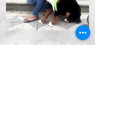
A Bella também só nos
enche de orgulho e já se
consagrou:
* Campeã Filhote
* Campeã Jovem
* Campeã Brasileira
* Campeã Panamericana
FICHA COMPLETA
VER FOTOS