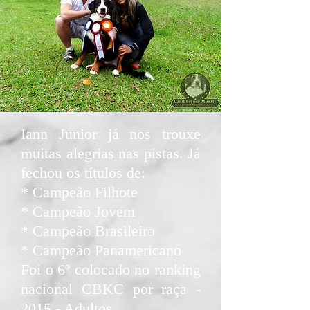
Iann Junior já nos trouxe
muitas alegrias nas pistas. Já
fechou os títulos de:
* Campeão Filhote
* Campeão Jovem
* Campeão Brasileiro
* Campeão Panamericano
Foi o 6º colocado no ranking
nacional CBKC por raça -
2015 - Adultos.