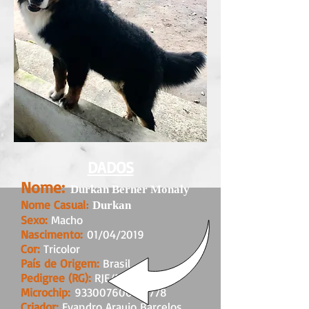
DADOS
Nome:
Durkan Berner Monaly
Nome Casual
:
Durkan
Sexo:
Macho
Nascimento:
01/04/2019
Cor:
Tricolor
País de Origem:
Brasil
Pedigree (RG):
RJE/19/00107
Microchip:
933007600710778
Criador:
Evandro Araujo Barcelos