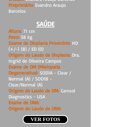
Proprietário:
Evandro Araujo
Barcelos
SAÚDE
Altura:
71 cm
Peso:
58 kg
Exame de Displasia Provisório:
HD
(+/-) (B) / ED (0)
Origem do Laudo de Displasia:
Dra.
Ingrid de Oliveira Campos
Exame de DM (Mielopatia
Degenerativa):
SOD1A - Clear /
Normal (A) / SOD1B -
Clear/Normal (A)
Origem do Laudo de DM:
Gensol
Diagnostics - USA
Exame de DNA:
Origem do Laudo de DNA:
VER FOTOS