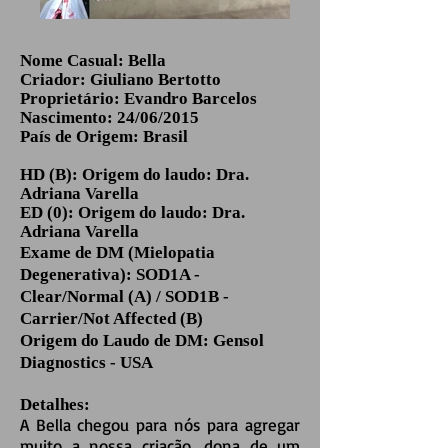
Nome Casual: Bella
Criador: Giuliano Bertotto
Proprietário: Evandro Barcelos
Nascimento: 24/06/2015
País de Origem: Brasil
HD (B): Origem do laudo: Dra.
Adriana Varella
ED (0): Origem do laudo: Dra.
Adriana Varella
Exame de DM (Mielopatia
Degenerativa): SOD1A -
Clear/Normal (A) / SOD1B -
Carrier/Not Affected (B)
Origem do Laudo de DM: Gensol
Diagnostics - USA
Detalhes:
A Bella chegou para nós para agregar
muito a nossa criação, dona de um