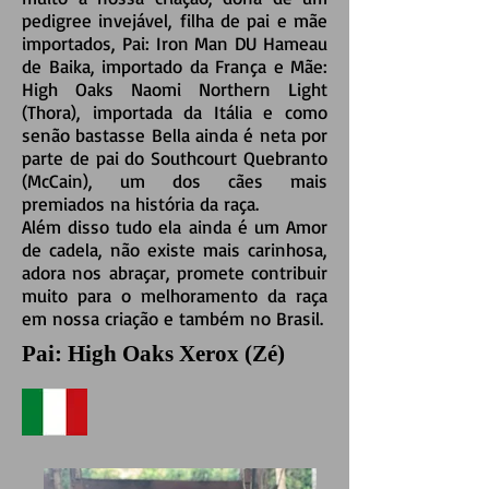
pedigree invejável, filha de pai e mãe
importados, Pai: Iron Man DU Hameau
de Baika, importado da França e Mãe:
High Oaks Naomi Northern Light
(Thora), importada da Itália e como
senão bastasse Bella ainda é neta por
parte de pai do Southcourt Quebranto
(McCain), um dos cães mais
premiados na história da raça.
Além disso tudo ela ainda é um Amor
de cadela, não existe mais carinhosa,
adora nos abraçar, promete contribuir
muito para o melhoramento da raça
em nossa criação e também no Brasil.
Pai: High Oaks Xerox (Zé)